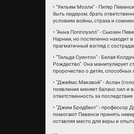
• "Уильям Мозли" - Питер Певенс
быть лидером, брать ответственн
условиях войны, страха и сомнен
• "Анна Попплуэлл" - Сьюзен Пев
Нарнии, но постепенно находит 
прагматичный взгляд с сострадан
• "Тильда Суинтон" - Белая Колду
Рождество". Она манипулирует с
пророчество о детях, способных 
• "Джеймс Макэвой" - Аслан (го
появление меняет баланс сил и в
ответственность за последствия 
• "Джим Бродбент" - профессор Д
помогают Певенси принять неверо
оставляя место для веры и опыта