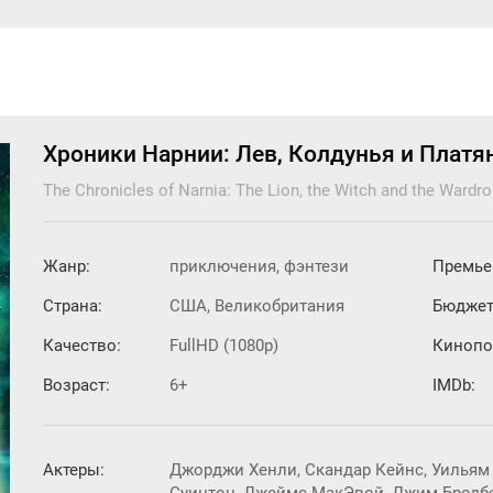
Хроники Нарнии: Лев, Колдунья и Плат
The Chronicles of Narnia: The Lion, the Witch and the Wardr
Жанр:
приключения, фэнтези
Премье
Страна:
США, Великобритания
Бюджет
Качество:
FullHD (1080p)
Кинопо
Возраст:
6+
IMDb:
Актеры:
Джорджи Хенли, Скандар Кейнс, Уильям