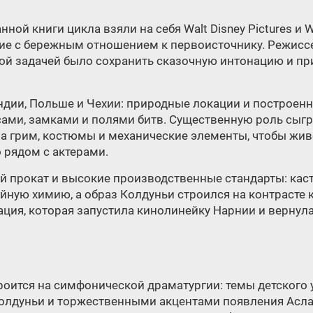
ой книги цикла взяли на себя Walt Disney Pictures и W
е с бережным отношением к первоисточнику. Режиссе
ой задачей было сохранить сказочную интонацию и пр
дии, Польше и Чехии: природные локации и построен
сами, замками и полями битв. Существенную роль сы
а грим, костюмы и механические элементы, чтобы жив
 рядом с актерами.
й прокат и высокие производственные стандарты: каст
йную химию, а образ Колдуньи строился на контрасте 
ция, которая запустила кинолинейку Нарнии и вернула
оится на симфонической драматургии: темы детского
лдуньи и торжественными акцентами появления Аслан