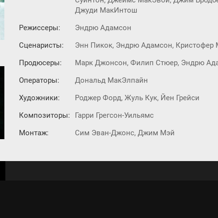
Суинтон, Джеймс МакЭвой, Джим Бродбе
Джуди МакИнтош
Режиссеры:
Эндрю Адамсон
Сценаристы:
Энн Пикок, Эндрю Адамсон, Кристофер 
Продюсеры:
Марк Джонсон, Филип Стюер, Эндрю Ад
Операторы:
Дональд МакЭлпайн
Художники:
Роджер Форд, Жуль Кук, Йен Грейси
Композиторы:
Гарри Грегсон-Уильямс
Монтаж:
Сим Эван-Джонс, Джим Мэй