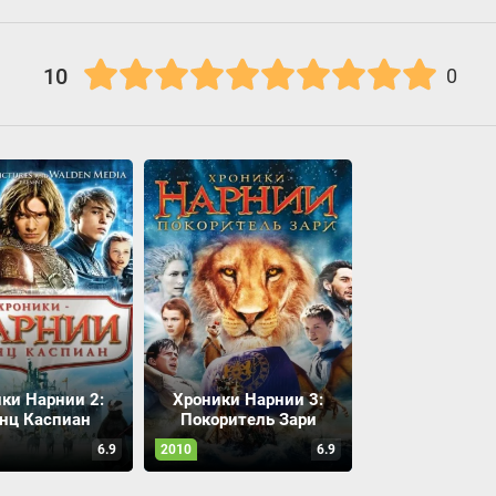
10
0
ки Нарнии 2:
Хроники Нарнии 3:
нц Каспиан
Покоритель Зари
6.9
2010
6.9