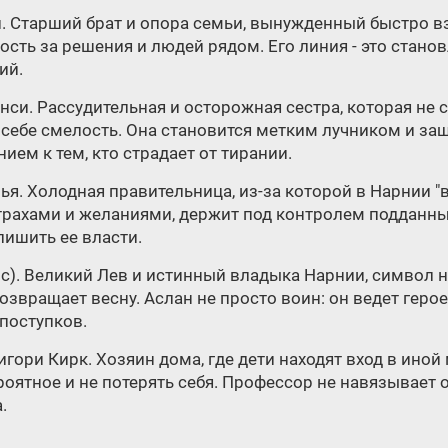
и. Старший брат и опора семьи, вынужденный быстро вз
ость за решения и людей рядом. Его линия - это стано
ий.
енси. Рассудительная и осторожная сестра, которая не
в себе смелость. Она становится метким лучником и з
ием к тем, кто страдает от тирании.
нья. Холодная правительница, из-за которой в Нарнии "
трахами и желаниями, держит под контролем подданны
лишить ее власти.
лос). Великий Лев и истинный владыка Нарнии, символ 
озвращает весну. Аслан не просто воин: он ведет герое
поступков.
игори Кирк. Хозяин дома, где дети находят вход в иной
ятное и не потерять себя. Профессор не навязывает о
.