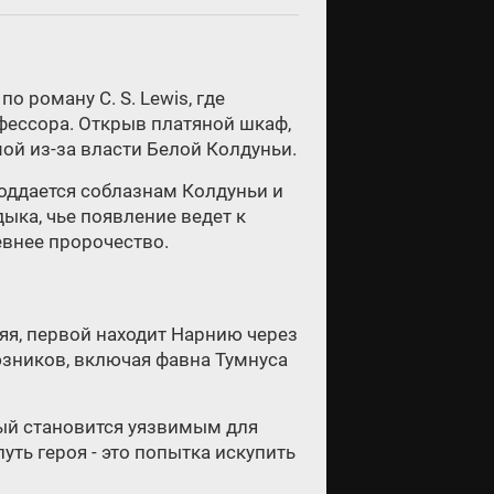
 роману C. S. Lewis, где
фессора. Открыв платяной шкаф,
ой из-за власти Белой Колдуньи.
оддается соблазнам Колдуньи и
ыка, чье появление ведет к
евнее пророчество.
яя, первой находит Нарнию через
оюзников, включая фавна Тумнуса
рый становится уязвимым для
ть героя - это попытка искупить