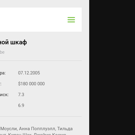
яной шкаф
obe
ра:
07.12.2005
:
$180 000 000
иск:
7.3
6.9
 Моусли, Анна Попплуэлл, Тильда