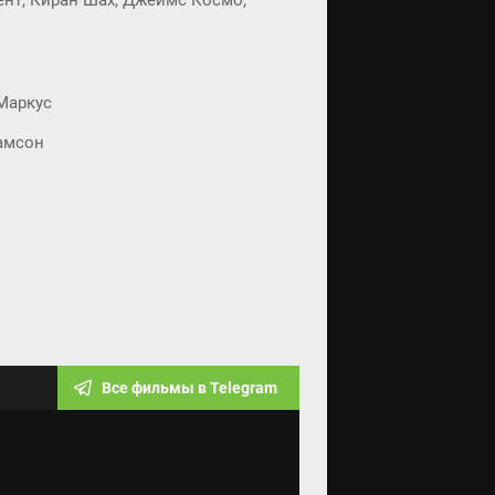
нт, Киран Шах, Джеймс Космо,
Маркус
амсон
Все фильмы в Telegram