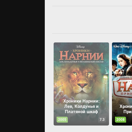
Хроники Нарнии:
Лев, Колдунья и
Хрони
Платяной шкаф
При
2005
7.3
2008