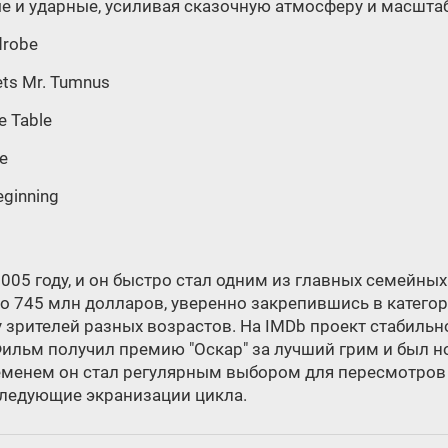
ые и ударные, усиливая сказочную атмосферу и масшта
drobe
ets Mr. Tumnus
e Table
le
eginning
05 году, и он быстро стал одним из главных семейных
о 745 млн долларов, уверенно закрепившись в категор
 зрителей разных возрастов. На IMDb проект стабильн
Фильм получил премию "Оскар" за лучший грим и был н
енем он стал регулярным выбором для пересмотров в F
следующие экранизации цикла.