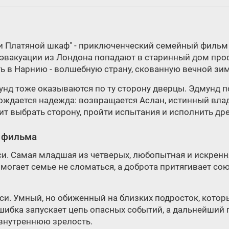
и Платяной шкаф" - приключенческий семейный фильм по
 эвакуации из Лондона попадают в старинный дом про
 в Нарнию - волшебную страну, скованную вечной зим
унд тоже оказываются по ту сторону дверцы. Эдмунд п
ождается надежда: возвращается Аслан, истинный влад
ит выбрать сторону, пройти испытания и исполнить др
 фильма
си. Самая младшая из четверых, любопытная и искренн
омогает семье не сломаться, а доброта притягивает с
енси. Умный, но обиженный на близких подросток, кото
ибка запускает цепь опасных событий, а дальнейший пу
 внутреннюю зрелость.